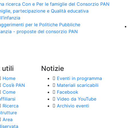
 una ricerca Con e Per le famiglie del Consorzio PAN
glie, partecipazione e Qualità educativa
ll’infanzia
uggerimenti per le Politiche Pubbliche
infanzia - proposte del consorzio PAN
 utili
Notizie
Home
Eventi in programma
Cos’è PAN
Materiali scaricabili
Come
Facebook
ffiliarsi
Video da YouTube
Ricerca
Archivio eventi
strutture
Area
Riservata