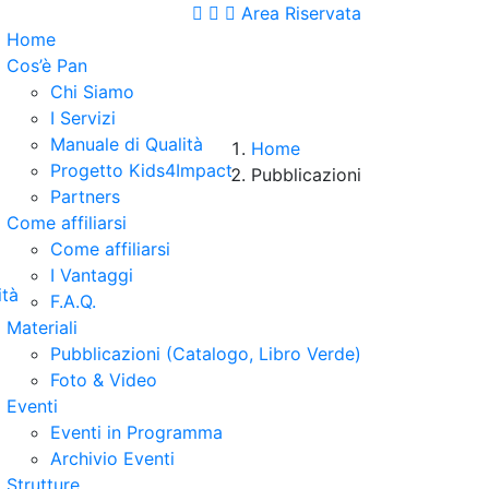
Area Riservata
Home
Cos’è Pan
Chi Siamo
I Servizi
Manuale di Qualità
Home
Progetto Kids4Impact
Pubblicazioni
Partners
Come affiliarsi
Come affiliarsi
I Vantaggi
ità
F.A.Q.
Materiali
Pubblicazioni (Catalogo, Libro Verde)
Foto & Video
Eventi
Eventi in Programma
Archivio Eventi
Strutture