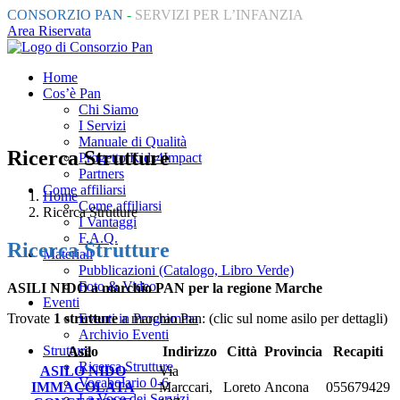
CONSORZIO PAN
-
SERVIZI PER L’INFANZIA
Area Riservata
Home
Cos’è Pan
Chi Siamo
I Servizi
Manuale di Qualità
Ricerca Strutture
Progetto Kids4Impact
Partners
Come affiliarsi
Home
Come affiliarsi
Ricerca Strutture
I Vantaggi
F.A.Q.
Ricerca Strutture
Materiali
Pubblicazioni (Catalogo, Libro Verde)
Foto & Video
ASILI NIDO a marchio PAN per la regione Marche
Eventi
Trovate
1 strutture
a marchio Pan: (clic sul nome asilo per dettagli)
Eventi in Programma
Archivio Eventi
Strutture
Asilo
Indirizzo
Città
Provincia
Recapiti
Ricerca Strutture
ASILO NIDO
Via
Vocabolario 0-6
IMMACOLATA
Marccari,
Loreto
Ancona
055679429
La Voce dei Servizi