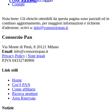
CONCEZIONE
137
Contatti
Nota bene: Gli elenchi ottenibili da questa pagina sono parziali ed in
continuo aggiornamento, per maggiori informazioni e richieste
d'adesione, scrivi a:
info@consorziopan.it
.
Consorzio Pan
Via Monte di Pietà, 8 20121 Milano
Email
: info@consorziopan.it
Privacy Policy
|
Note legali
P.IVA 04332740960
Link utili
Home
Cos’è PAN
Come affiliarsi
Ricerca strutture
Area Riservata
Notizie