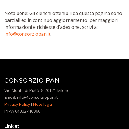
Nota bene: Gli elenchi ottenibili da questa pagina sono
parziali ed in continuo aggiornamento, per maggiori
informazioni e richieste d'adesione, scrivi a:
info@consorziopan.it
.
CONSORZIO PAN
Via Monte di Pietà, 8 20121 Milano
Email
: info@consorziopan.it
Privacy Policy
|
Note legali
P.IVA 04332740960
Link utili