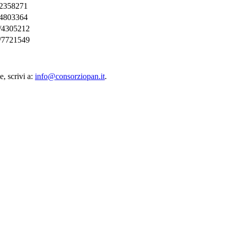
2358271
4803364
/4305212
/7721549
, scrivi a:
info@consorziopan.it
.