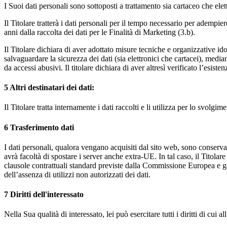
I Suoi dati personali sono sottoposti a trattamento sia cartaceo che ele
Il Titolare tratterà i dati personali per il tempo necessario per adempie
anni dalla raccolta dei dati per le Finalità di Marketing (3.b).
Il Titolare dichiara di aver adottato misure tecniche e organizzative id
salvaguardare la sicurezza dei dati (sia elettronici che cartacei), media
da accessi abusivi. Il titolare dichiara di aver altresì verificato l’esist
5
Altri destinatari dei dati:
Il Titolare tratta internamente i dati raccolti e li utilizza per lo svolgi
6
Trasferimento dati
I dati personali, qualora vengano acquisiti dal sito web, sono conserva
avrà facoltà di spostare i server anche extra-UE. In tal caso, il Titolar
clausole contrattuali standard previste dalla Commissione Europea e ga
dell’assenza di utilizzi non autorizzati dei dati.
7
Diritti dell'interessato
Nella Sua qualità di interessato, lei può esercitare tutti i diritti di cui 