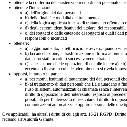
ottenere la conferma dell'esistenza o meno di dati personali che 
ottenere l'indicazione:
a) dell'origine dei dati personali
b) delle finalità e modalità del trattamento
c) della logica applicata in caso di trattamento effettuato c
d) degli estremi identificativi del titolare, dei responsa
e) dei soggetti o delle categorie di soggetti ai quali i da
responsabili o incaricati
ottenere:
a) l'aggiornamento, la rettificazione ovvero, quando vi ha 
b) la cancellazione, la trasformazione in forma anonima o i
dati sono stati raccolti o successivamente trattati
c) l'attestazione che le operazioni di cui alle lettere a) e
eccettuato il caso in cui tale adempimento si rivela impos
opporsi, in tutto o in parte:
a) per motivi legittimi al trattamento dei dati personali c
b) al trattamento di dati personali che La riguardano a fi
l’uso di sistemi automatizzati di chiamata senza l’interve
diritto di opposizione dell’interessato, esposto al precede
possibilità per l’interessato di esercitare il diritto di o
comunicazioni automatizzate oppure nessuna delle due t
Ove applicabili, ha altresì i diritti di cui agli artt. 16-21 RGPD (Diritto d
reclamo all’Autorità Garante.