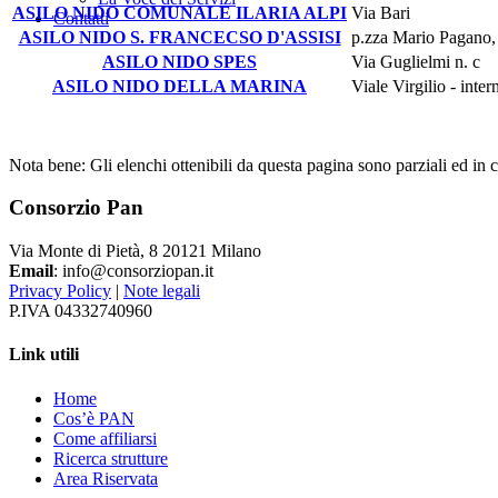
ASILO NIDO COMUNALE ILARIA ALPI
Via Bari
Contatti
ASILO NIDO S. FRANCECSO D'ASSISI
p.zza Mario Pagano,
ASILO NIDO SPES
Via Guglielmi n. c
ASILO NIDO DELLA MARINA
Viale Virgilio - inte
Nota bene: Gli elenchi ottenibili da questa pagina sono parziali ed in
Consorzio Pan
Via Monte di Pietà, 8 20121 Milano
Email
: info@consorziopan.it
Privacy Policy
|
Note legali
P.IVA 04332740960
Link utili
Home
Cos’è PAN
Come affiliarsi
Ricerca strutture
Area Riservata