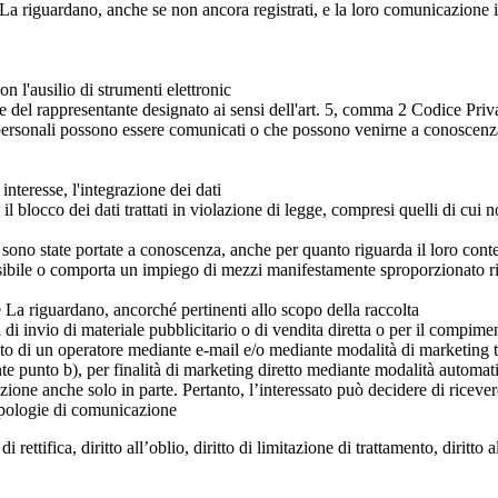
La riguardano, anche se non ancora registrati, e la loro comunicazione in
on l'ausilio di strumenti elettronic
bili e del rappresentante designato ai sensi dell'art. 5, comma 2 Codice 
ti personali possono essere comunicati o che possono venirne a conoscenza 
interesse, l'integrazione dei dati
l blocco dei dati trattati in violazione di legge, compresi quelli di cui n
 b) sono state portate a conoscenza, anche per quanto riguarda il loro conte
sibile o comporta un impiego di mezzi manifestamente sproporzionato risp
he La riguardano, ancorché pertinenti allo scopo della raccolta
ni di invio di materiale pubblicitario o di vendita diretta o per il com
nto di un operatore mediante e-mail e/o mediante modalità di marketing tr
nte punto b), per finalità di marketing diretto mediante modalità automat
pposizione anche solo in parte. Pertanto, l’interessato può decidere di ric
ipologie di comunicazione
i rettifica, diritto all’oblio, diritto di limitazione di trattamento, diritto a