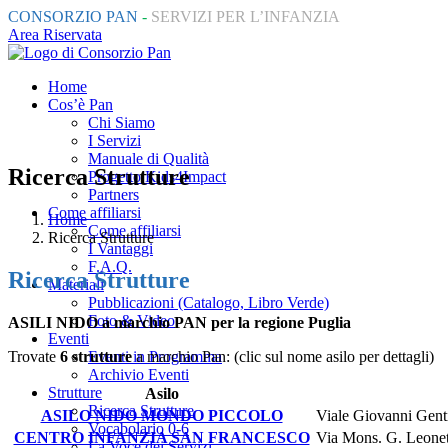
CONSORZIO PAN
-
SERVIZI PER L’INFANZIA
Area Riservata
Home
Cos’è Pan
Chi Siamo
I Servizi
Manuale di Qualità
Ricerca Strutture
Progetto Kids4Impact
Partners
Come affiliarsi
Home
Come affiliarsi
Ricerca Strutture
I Vantaggi
F.A.Q.
Ricerca Strutture
Materiali
Pubblicazioni (Catalogo, Libro Verde)
Foto & Video
ASILI NIDO a marchio PAN per la regione Puglia
Eventi
Trovate
6 strutture
a marchio Pan: (clic sul nome asilo per dettagli)
Eventi in Programma
Archivio Eventi
Strutture
Asilo
Ricerca Strutture
ASILO NIDO MONDO PICCOLO
Viale Giovanni Gent
Vocabolario 0-6
CENTRO INFANZIA SAN FRANCESCO
Via Mons. G. Leonet
La Voce dei Servizi