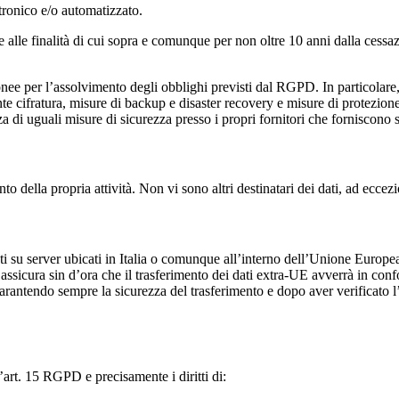
ttronico e/o automatizzato.
re alle finalità di cui sopra e comunque per non oltre 10 anni dalla cessaz
onee per l’assolvimento degli obblighi previsti dal RGPD. In particolare, 
nte cifratura, misure di backup e disaster recovery e misure di protezione
enza di uguali misure di sicurezza presso i propri fornitori che forniscono 
mento della propria attività. Non vi sono altri destinatari dei dati, ad eccez
ti su server ubicati in Italia o comunque all’interno dell’Unione Europea.
e assicura sin d’ora che il trasferimento dei dati extra-UE avverrà in confo
rantendo sempre la sicurezza del trasferimento e dopo aver verificato l’
all’art. 15 RGPD e precisamente i diritti di: