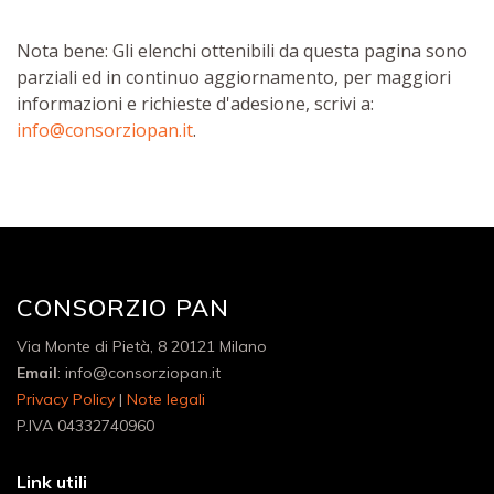
Nota bene: Gli elenchi ottenibili da questa pagina sono
parziali ed in continuo aggiornamento, per maggiori
informazioni e richieste d'adesione, scrivi a:
info@consorziopan.it
.
CONSORZIO PAN
Via Monte di Pietà, 8 20121 Milano
Email
: info@consorziopan.it
Privacy Policy
|
Note legali
P.IVA 04332740960
Link utili