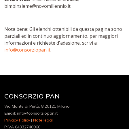
bimbinsieme@novomillennio.it
Nota bene: Gli elenchi ottenibili da questa pagina sono
parziali ed in continuo aggiornamento, per maggiori
informazioni e richieste d'adesione, scrivi a:
info@consorziopan.it
.
CONSORZIO PAN
Via Monte di Pietà, 8 20121 Milano
Email
: info@consorziopan.it
Privacy Policy
|
Note legali
P.IVA 04332740960