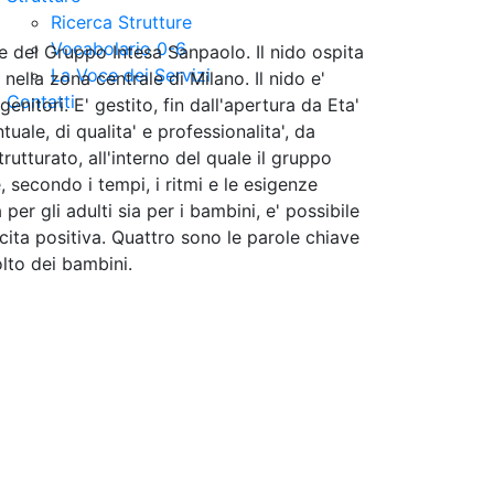
Ricerca Strutture
Vocabolario 0-6
le del Gruppo Intesa Sanpaolo. Il nido ospita
La Voce dei Servizi
nella zona centrale di Milano. Il nido e'
Contatti
enitori. E' gestito, fin dall'apertura da Eta'
uale, di qualita' e professionalita', da
utturato, all'interno del quale il gruppo
 secondo i tempi, i ritmi e le esigenze
er gli adulti sia per i bambini, e' possibile
scita positiva. Quattro sono le parole chiave
lto dei bambini.