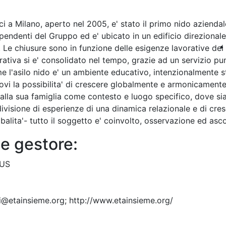
ici a Milano, aperto nel 2005, e' stato il primo nido azienda
dipendenti del Gruppo ed e' ubicato in un edificio direzionale 
8. Le chiusure sono in funzione delle esigenze lavorative dei g
ativa si e' consolidato nel tempo, grazie ad un servizio punt
e l'asilo nido e' un ambiente educativo, intenzionalmente str
ovi la possibilita' di crescere globalmente e armonicamente,
 alla sua famiglia come contesto e luogo specifico, dove sia p
ndivisione di esperienze di una dinamica relazionale e di cre
alita'- tutto il soggetto e' coinvolto, osservazione ed asco
e gestore:
LUS
i@etainsieme.org; http://www.etainsieme.org/