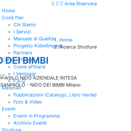
Area Riservata
Home
Cos’è Pan
Chi Siamo
I Servizi
Manuale di Qualità
Home
Progetto Kids4Impact
Ricerca Strutture
Partners
 DEI BIMBI
Come affiliarsi
Come affiliarsi
I Vantaggi
F.A.Q.
Materiali
Pubblicazioni (Catalogo, Libro Verde)
Foto & Video
Eventi
Eventi in Programma
Archivio Eventi
Strutture