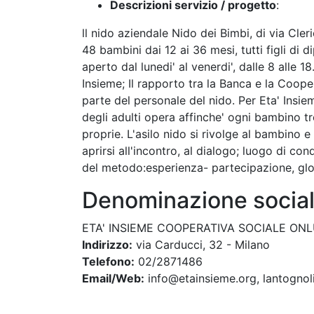
Descrizioni servizio / progetto
:
ll nido aziendale Nido dei Bimbi, di via Cler
48 bambini dai 12 ai 36 mesi, tutti figli di 
aperto dal lunedi' al venerdi', dalle 8 alle 1
Insieme; Il rapporto tra la Banca e la Cooper
parte del personale del nido. Per Eta' Insiem
degli adulti opera affinche' ogni bambino tr
proprie. L'asilo nido si rivolge al bambino e
aprirsi all'incontro, al dialogo; luogo di co
del metodo:esperienza- partecipazione, glob
Denominazione social
ETA' INSIEME COOPERATIVA SOCIALE ON
Indirizzo:
via Carducci, 32 - Milano
Telefono:
02/2871486
Email/Web:
info@etainsieme.org, lantognol