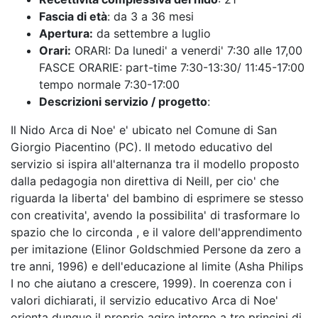
Fascia di età
: da 3 a 36 mesi
Apertura:
da settembre a luglio
Orari:
ORARI: Da lunedi' a venerdi' 7:30 alle 17,00
FASCE ORARIE: part-time 7:30-13:30/ 11:45-17:00
tempo normale 7:30-17:00
Descrizioni servizio / progetto
:
Il Nido Arca di Noe' e' ubicato nel Comune di San
Giorgio Piacentino (PC). Il metodo educativo del
servizio si ispira all'alternanza tra il modello proposto
dalla pedagogia non direttiva di Neill, per cio' che
riguarda la liberta' del bambino di esprimere se stesso
con creativita', avendo la possibilita' di trasformare lo
spazio che lo circonda , e il valore dell'apprendimento
per imitazione (Elinor Goldschmied Persone da zero a
tre anni, 1996) e dell'educazione al limite (Asha Philips
I no che aiutano a crescere, 1999). In coerenza con i
valori dichiarati, il servizio educativo Arca di Noe'
orienta dunque il proprio agire intorno a tre principi di