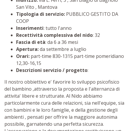
Indirizzo:
via E. Ferri, 3 , San Biagio di Bagnolo
San Vito , Mantova
Tipologia di servizio:
PUBBLICO GESTITO DA
COOP
Inserimenti
: tutto l'anno
Recettività complessiva del nido
: 32
Fascia di età
: da 6 a 36 mesi
Apertura:
da settembre a luglio
Orari:
part-time 830-1315 part-time pomeridiano
12,30-16,15
Descrizioni servizio / progetto
:
Il nostro obbiettivo e' favorire lo sviluppo psicofisico
del bambino ,attraverso la proposta e l'alternanza di
attivita' libere e strutturate. Al Nido abbiamo
particolarmente cura delle relazioni, sia nell'equipe, sia
con bambini e le loro famiglie, e della gestione degli
ambienti , pensati per offrire la maggiore autonima
possibile, garnatendo una perfetta sicurezza.