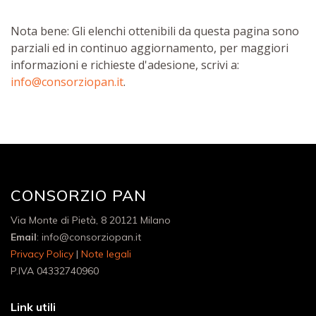
Nota bene: Gli elenchi ottenibili da questa pagina sono
parziali ed in continuo aggiornamento, per maggiori
informazioni e richieste d'adesione, scrivi a:
info@consorziopan.it
.
CONSORZIO PAN
Via Monte di Pietà, 8 20121 Milano
Email
: info@consorziopan.it
Privacy Policy
|
Note legali
P.IVA 04332740960
Link utili