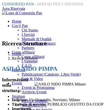
CONSORZIO PAN
-
SERVIZI PER L’INFANZIA
Area Riservata
Home
Cos’è Pan
Chi Siamo
I Servizi
Manuale di Qualità
Ricerca Strutture
Progetto Kids4Impact
Partners
Come affiliarsi
Home
Come affiliarsi
Ricerca Strutture
I Vantaggi
F.A.Q.
ASILO NIDO PIMPA
Materiali
Pubblicazioni (Catalogo, Libro Verde)
Foto & Video
Informazioni
Eventi
sulla
Eventi in Programma
struttura:
Archivio Eventi
Strutture
Indirizzo:
Via Donatello, Nerviano, Milano
Ricerca Strutture
Tipologia di servizio:
PUBBLICO GESTITO DA COOP
Vocabolario 0-6
Inserimenti
:
La Voce dei Servizi