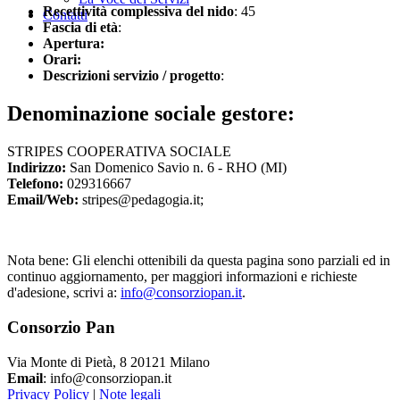
Recettività complessiva del nido
: 45
Contatti
Fascia di età
:
Apertura:
Orari:
Descrizioni servizio / progetto
:
Denominazione sociale gestore:
STRIPES COOPERATIVA SOCIALE
Indirizzo:
San Domenico Savio n. 6 - RHO (MI)
Telefono:
029316667
Email/Web:
stripes@pedagogia.it;
Nota bene: Gli elenchi ottenibili da questa pagina sono parziali ed in
continuo aggiornamento, per maggiori informazioni e richieste
d'adesione, scrivi a:
info@consorziopan.it
.
Consorzio Pan
Via Monte di Pietà, 8 20121 Milano
Email
: info@consorziopan.it
Privacy Policy
|
Note legali