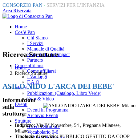
CONSORZIO PAN
-
SERVIZI PER L’INFANZIA
Area Riservata
Home
Cos’è Pan
Chi Siamo
I Servizi
Manuale di Qualità
Ricerca Strutture
Progetto Kids4Impact
Partners
Come affiliarsi
Home
Come affiliarsi
Ricerca Strutture
I Vantaggi
F.A.Q.
ASILO NIDO L'ARCA DEI BEBE'
Materiali
Pubblicazioni (Catalogo, Libro Verde)
Foto & Video
Informazioni
Eventi
sulla
Eventi in Programma
struttura:
Archivio Eventi
Strutture
Indirizzo:
Via IV Novembre, 54 , Pregnana Milanese,
Ricerca Strutture
Milano
Vocabolario 0-6
Tipologia di servizio:
PUBBLICO GESTITO DA COOP
La Voce dei Servizi