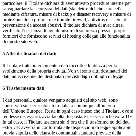
particolare, il Titolare dichiara di aver attivato procedure interne per
salvaguardare la sicurezza dei dati (sia elettronici che cartacei),
mediante cifratura, misure di backup e disaster recovery e misure di
protezione della propria rete tramite firewall, antivirus o sistemi di
prevenzione da accessi abusivi. Il titolare dichiara di aver altresì
verificato l’esistenza di uguali misure di sicurezza presso i propri
fornitori che forniscono servizi di hosting collegati alle funzionalità
di questo sito web.
5
Altri destinatari dei dati:
Il Titolare tratta internamente i dati raccolti e li utilizza per lo
svolgimento della propria attività. Non vi sono altri destinatari dei
dati, ad eccezione dei destinatari previsti dagli obblighi di legge.
6
Trasferimento dati
I dati personali, qualora vengano acquisiti dal sito web, sono
conservati su server ubicati in Italia o comunque all’interno
dell’Unione Europea. Resta in ogni caso inteso che il Titolare, ove si
rendesse necessario, avrà facoltà di spostare i server anche extra-UE.
In tal caso, il Titolare assicura sin d’ora che il trasferimento dei dati
extra-UE avverrà in conformità alle disposizioni di legge applicabili,
previa stipula delle clausole contrattuali standard previste dalla