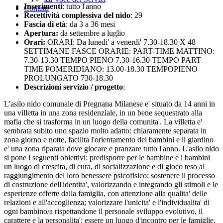
Inserimenti
: tutto l'anno
Contatti
Recettività complessiva del nido
: 29
Fascia di età
: da 3 a 36 mesi
Apertura:
da settembre a luglio
Orari:
ORARI: Da lunedi' a venerdi' 7.30-18.30 X 48
SETTIMANE FASCE ORARIE: PART-TIME MATTINO:
7.30-13.30 TEMPO PIENO 7.30-16.30 TEMPO PART
TIME POMERIDIANO: 13.00-18.30 TEMPOPIENO
PROLUNGATO 730-18.30
Descrizioni servizio / progetto
:
L'asilo nido comunale di Pregnana Milanese e' situato da 14 anni in
una villetta in una zona residenziale, in un bene sequestrato alla
mafia che si trasforma in un luogo della comunita'. La villetta e'
sembrata subito uno spazio molto adatto: chiaramente separata in
zona giorno e notte, facilita l'orientamento dei bambini e il giardino
e' una zona riparata dove giocare e pranzare tutto l'anno. L'asilo nido
si pone i seguenti obiettivi: predisporre per le bambine e i bambini
un luogo di crescita, di cura, di socializzazione e di gioco teso al
raggiungimento del loro benessere psicofisico; sostenere il processo
di costruzione dell'identita', valorizzando e integrando gli stimoli e le
esperienze offerte dalla famiglia, con attenzione alla qualita' delle
relazioni e all'accoglienza; valorizzare l'unicita' e l'individualita' di
ogni bambino/a rispettandone il personale sviluppo evolutivo, il
carattere e la personalita'; essere un luogo d'incontro per le famiglie,