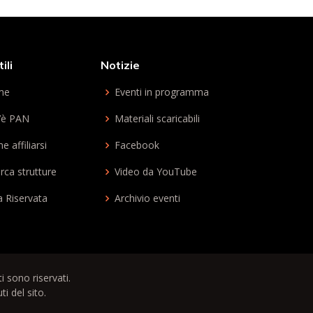
ili
Notizie
me
Eventi in programma
’è PAN
Materiali scaricabili
 affiliarsi
Facebook
rca strutture
Video da YouTube
a Riservata
Archivio eventi
itti sono riservati.
i del sito.