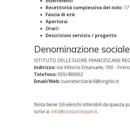
Inserimenti
:
Recettività complessiva del nido
: 17
Fascia di età
:
Apertura:
Orari:
Descrizioni servizio / progetto
:
Denominazione sociale
ISTITUTO DELLE SUORE FRANCESCANE RE
Indirizzo:
via Vittorio Emanuele, 100 - Firen
Telefono:
055/490002
Email/Web:
suoreterziarie.fi@virgilio.it;
Nota bene: Gli elenchi ottenibili da questa 
scrivi a:
info@consorziopan.it
.