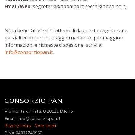
Email/Web:
segreteria@abbaino.it; cecchi@abbaino.it;
Nota bene: Gli elenchi ottenibili da questa pagina sono
parziali ed in continuo aggiornamento, per maggiori
informazioni e richieste d'adesione, scrivi a:
info@consorziopan.it
.
CONSORZIO PAN
Via Monte di Pietà, 8 20121 Milano
Email
: info@consorziopan.it
Privacy Policy
|
Note legali
P.IVA 04332740960